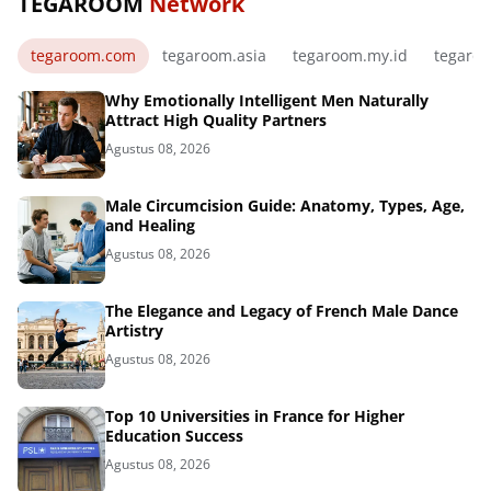
TEGAROOM
Network
tegaroom.com
tegaroom.asia
tegaroom.my.id
tegaro
Why Emotionally Intelligent Men Naturally
Attract High Quality Partners
Agustus 08, 2026
Male Circumcision Guide: Anatomy, Types, Age,
and Healing
Agustus 08, 2026
The Elegance and Legacy of French Male Dance
Artistry
Agustus 08, 2026
Top 10 Universities in France for Higher
Education Success
Agustus 08, 2026