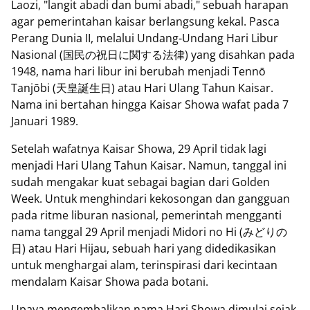
Laozi, "langit abadi dan bumi abadi," sebuah harapan
agar pemerintahan kaisar berlangsung kekal. Pasca
Perang Dunia II, melalui Undang-Undang Hari Libur
Nasional (国民の祝日に関する法律) yang disahkan pada
1948, nama hari libur ini berubah menjadi Tennō
Tanjōbi (天皇誕生日) atau Hari Ulang Tahun Kaisar.
Nama ini bertahan hingga Kaisar Showa wafat pada 7
Januari 1989.
Setelah wafatnya Kaisar Showa, 29 April tidak lagi
menjadi Hari Ulang Tahun Kaisar. Namun, tanggal ini
sudah mengakar kuat sebagai bagian dari Golden
Week. Untuk menghindari kekosongan dan gangguan
pada ritme liburan nasional, pemerintah mengganti
nama tanggal 29 April menjadi Midori no Hi (みどりの
日) atau Hari Hijau, sebuah hari yang didedikasikan
untuk menghargai alam, terinspirasi dari kecintaan
mendalam Kaisar Showa pada botani.
Upaya mengembalikan nama Hari Showa dimulai sejak