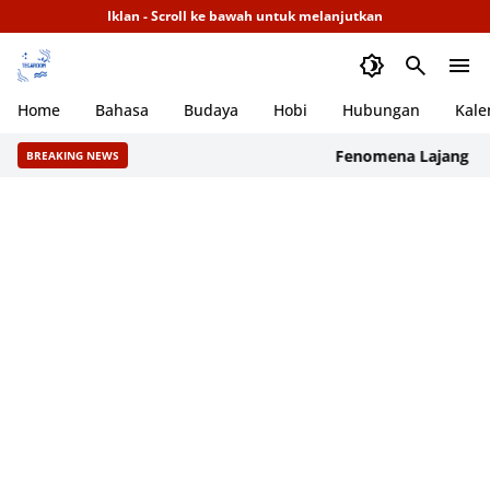
Iklan - Scroll ke bawah untuk melanjutkan
Home
Bahasa
Budaya
Hobi
Hubungan
Kale
Fenomena Lajang Parasit
BREAKING NEWS